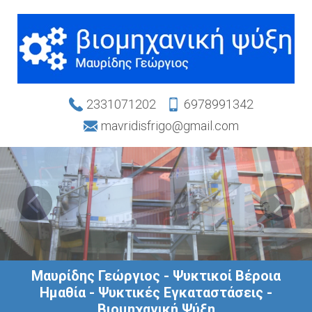
2331071202
6978991342
mavridisfrigo@gmail.com
Μαυρίδης Γεώργιος - Ψυκτικοί Βέροια
Ημαθία - Ψυκτικές Εγκαταστάσεις -
Βιομηχανική Ψύξη